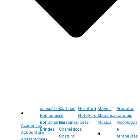
acessórios
Cortinas
Hortifruti
Móveis
Produtos
A
Bomboniere
e
Hotel/creche
Mudanças
naturais
Borracharias
Persianas
(pets)
Música
Psicólogos
Academias
Brindes
Cosméticos
e
Acupuntura
N
Costura
terapeutas
Adestradores