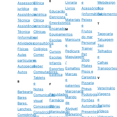
E
Livraria
e
Webdesign
Assessoria
Clínica
Livros
Acessórios
Spa
jurídica
de
Educação
e
(informática)
Suplemento
Assistência
estética
Eletricista
Materiais
Peixes
Técnica
Clínica
Empréstimos
T
e
Assistência
veterinária
Encanador
M
Frutos
Técnica
Clínicas
Tapeçaria
Equipamentos
do mar
(informática)
e
Manicure
Tatuagem
Escolas
Personal
Atividades
consultórios
e
Taxi
e
Trainer
Físicas
Colégios
Pedicure
Telhados
Cursos
Pet
Aulas
Comer
Maquiagem
e
Escolas
shop
particulares
e
/
Calhas
Infantis
Pilates
Autopeças
Beber
Esmaltes
Transportes
Esportes
Pisos e
Autos
Computadores,
Marcas
Estética
Carpetes
Tablets
V
e
B
Pizzaria
e
F
patentes
Veterinário
Pneus
Notes
Marcenaria
Barbearia
Viagens
Faculdades
Podologia
Comunicação
Marido
Bares
e
Farmácia
Portões
visual
de
Bares,
Turismo
de
Automáticos
Concessionárias
Aluguel
Lanches,
Vídeos
Manipulação
Presentes
Consórcio
Marketing
Comidinhas…
Vidraçaria