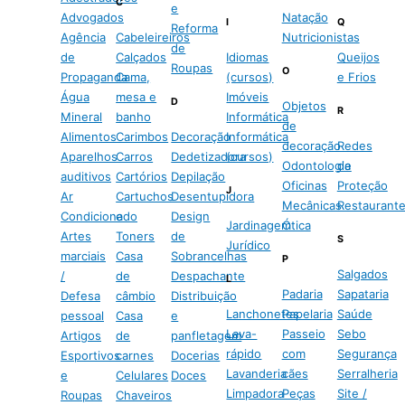
C
e
Advogados
Natação
I
Q
Reforma
Agência
Cabeleireiros
Nutricionistas
de
de
Calçados
Idiomas
Queijos
Roupas
O
Propaganda
Cama,
(cursos)
e Frios
Água
mesa e
Imóveis
D
Objetos
R
Mineral
banho
Informática
de
Alimentos
Carimbos
Decoração
Informática
decoração
Redes
Aparelhos
Carros
Dedetizadora
(cursos)
Odontologia
de
auditivos
Cartórios
Depilação
Oficinas
Proteção
J
Ar
Cartuchos
Desentupidora
Mecânicas
Restaurant
Condicionado
e
Design
Jardinagem
Ótica
Artes
Toners
de
S
Jurídico
marciais
Casa
Sobrancelhas
P
Salgados
/
de
Despachante
L
Padaria
Sapataria
Defesa
câmbio
Distribuição
Lanchonetes
Papelaria
Saúde
pessoal
Casa
e
Lava-
Passeio
Sebo
Artigos
de
panfletagem
rápido
com
Segurança
Esportivos
carnes
Docerias
Lavanderia
cães
Serralheria
e
Celulares
Doces
Limpadora
Peças
Site /
Roupas
Chaveiros