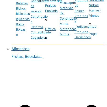
Fisioterapia
Produtos
Consórcios
Massagem
Bebidas
Vidros
Fraldas
de
de
Materiais
Bichos
(carros)
Funilaria
Beleza
Imóveis
de
Bicicletas
Vinhos
Produtos
Construção
Construção
Bijuterias
G
e
e
Moda
Bolos
Y
medicamentos
Reforma
Gráfica
Motopeças
Bolsas
Produtos
Contabilidade
Yoga
Motos
e
Geriátricos
Copiadoras
H
Alimentos
Frutas, Bebidas…