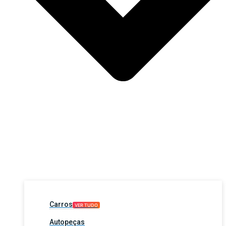
Carros
VER TUDO
Autopeças