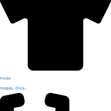
moda
roupas, ótica...