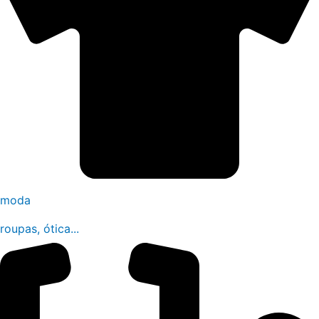
moda
roupas, ótica...